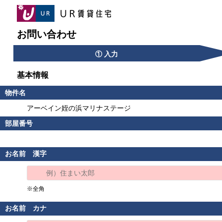
お問い合わせ
① 入力
基本情報
物件名
アーベイン姪の浜マリナステージ
部屋番号
お名前 漢字
※全角
お名前 カナ