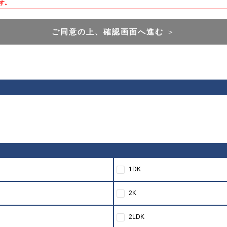
す。
ご同意の上、確認画面へ進む
＞
1DK
2K
2LDK