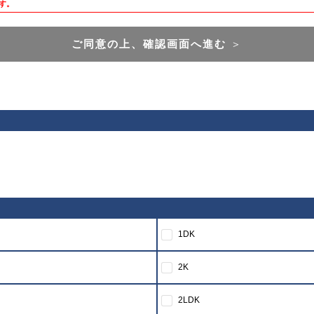
す。
ご同意の上、確認画面へ進む
＞
1DK
2K
2LDK