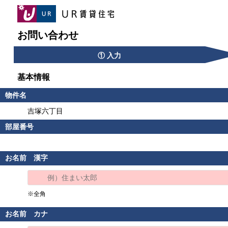
お問い合わせ
① 入力
基本情報
物件名
吉塚六丁目
部屋番号
お名前 漢字
※全角
お名前 カナ