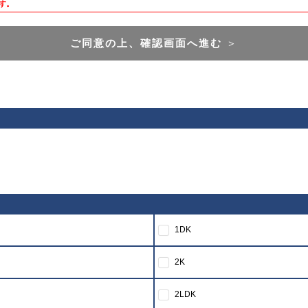
す。
ご同意の上、確認画面へ進む
＞
1DK
2K
2LDK