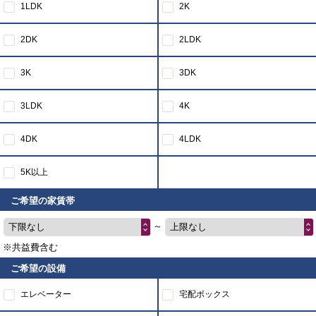
1LDK
2K
2DK
2LDK
3K
3DK
3LDK
4K
4DK
4LDK
5K以上
ご希望の家賃帯
～
下限なし
上限なし
※共益費含む
ご希望の設備
エレベーター
宅配ボックス