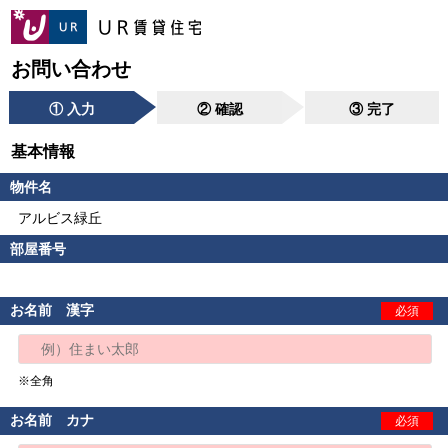
お問い合わせ
① 入力
② 確認
③ 完了
基本情報
物件名
アルビス緑丘
部屋番号
お名前 漢字
必須
※全角
お名前 カナ
必須