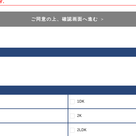
す。
ご同意の上、確認画面へ進む
＞
1DK
2K
2LDK