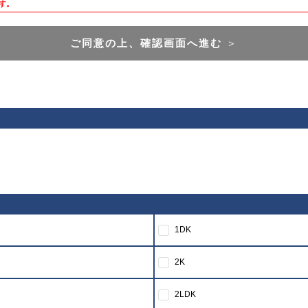
す。
ご同意の上、確認画面へ進む
＞
1DK
2K
2LDK