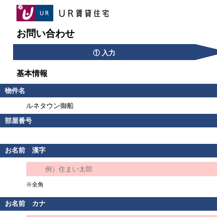
お問い合わせ
① 入力
基本情報
物件名
ルネタウン御船
部屋番号
お名前 漢字
※全角
お名前 カナ