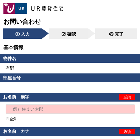
お問い合わせ
① 入力
② 確認
③ 完了
基本情報
物件名
有野
部屋番号
お名前 漢字
必須
※全角
お名前 カナ
必須