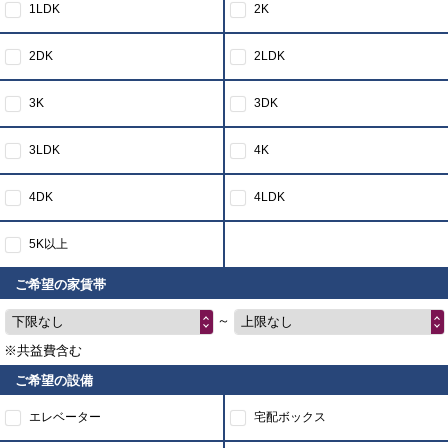
1LDK
2K
2DK
2LDK
3K
3DK
3LDK
4K
4DK
4LDK
5K以上
ご希望の家賃帯
～
下限なし
上限なし
※共益費含む
ご希望の設備
エレベーター
宅配ボックス