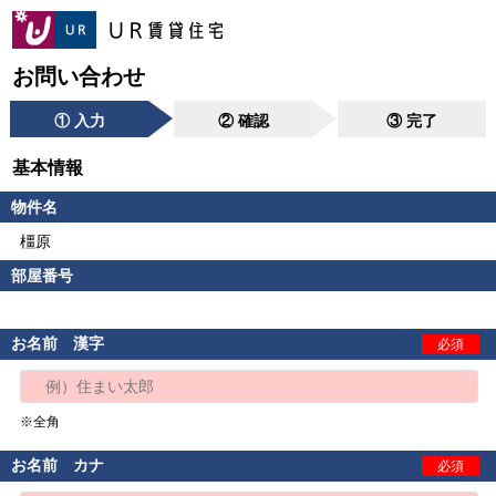
お問い合わせ
① 入力
② 確認
③ 完了
基本情報
物件名
橿原
部屋番号
お名前 漢字
必須
※全角
お名前 カナ
必須