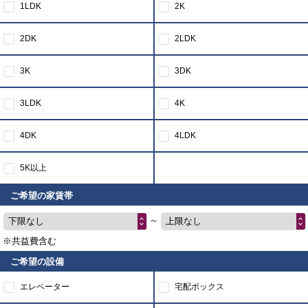
1LDK
2K
2DK
2LDK
3K
3DK
3LDK
4K
4DK
4LDK
5K以上
ご希望の家賃帯
～
下限なし
上限なし
※共益費含む
ご希望の設備
エレベーター
宅配ボックス