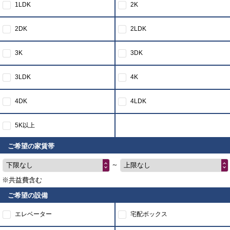
1LDK
2K
2DK
2LDK
3K
3DK
3LDK
4K
4DK
4LDK
5K以上
ご希望の家賃帯
～
下限なし
上限なし
※共益費含む
ご希望の設備
エレベーター
宅配ボックス