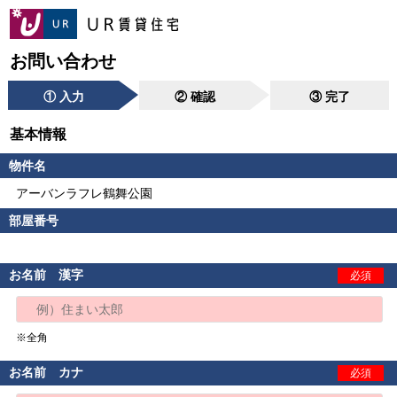
お問い合わせ
① 入力
② 確認
③ 完了
基本情報
物件名
アーバンラフレ鶴舞公園
部屋番号
お名前 漢字
必須
※全角
お名前 カナ
必須