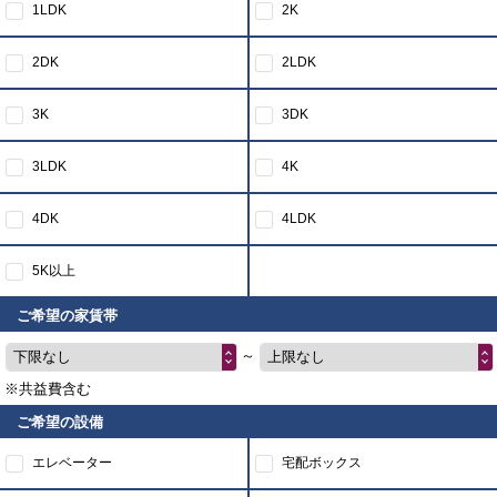
1LDK
2K
2DK
2LDK
3K
3DK
3LDK
4K
4DK
4LDK
5K以上
ご希望の家賃帯
～
下限なし
上限なし
※共益費含む
ご希望の設備
エレベーター
宅配ボックス