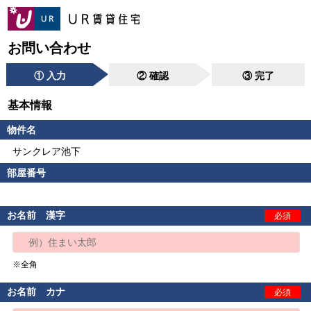
お問い合わせ
① 入力
② 確認
③ 完了
基本情報
物件名
サンクレア池下
部屋番号
お名前 漢字
必須
※全角
お名前 カナ
必須