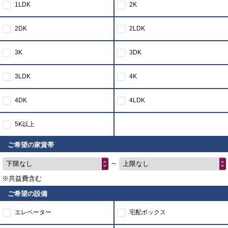
1LDK
2K
2DK
2LDK
3K
3DK
3LDK
4K
4DK
4LDK
5K以上
ご希望の家賃帯
～
下限なし
上限なし
※共益費含む
ご希望の設備
エレベーター
宅配ボックス