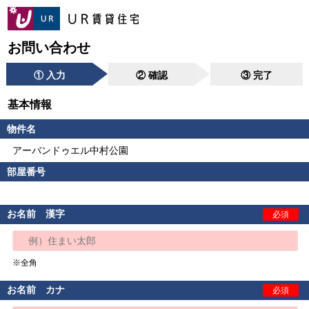
お問い合わせ
① 入力
② 確認
③ 完了
基本情報
物件名
アーバンドゥエル中村公園
部屋番号
お名前 漢字
必須
※全角
お名前 カナ
必須