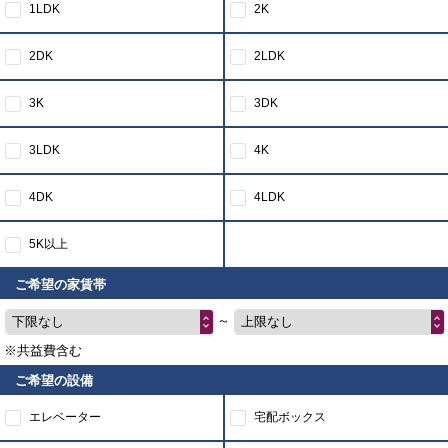
1LDK
2K
2DK
2LDK
3K
3DK
3LDK
4K
4DK
4LDK
5K以上
ご希望の家賃帯
～
下限なし
上限なし
※共益費含む
ご希望の設備
エレベーター
宅配ボックス