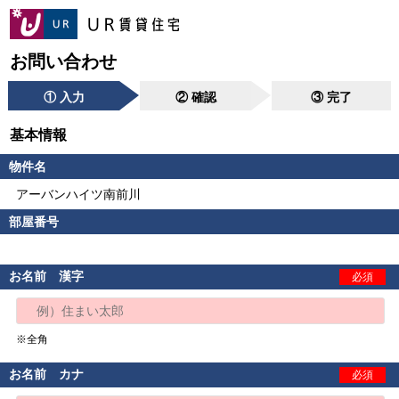
お問い合わせ
① 入力
② 確認
③ 完了
基本情報
物件名
アーバンハイツ南前川
部屋番号
お名前 漢字
必須
※全角
お名前 カナ
必須