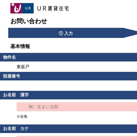
お問い合わせ
① 入力
基本情報
物件名
東坂戸
部屋番号
お名前 漢字
※全角
お名前 カナ