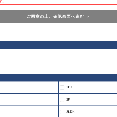
す。
ご同意の上、確認画面へ進む
＞
1DK
2K
2LDK