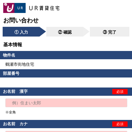
お問い合わせ
① 入力
② 確認
③ 完了
基本情報
物件名
鶴瀬市街地住宅
部屋番号
お名前 漢字
必須
※全角
お名前 カナ
必須