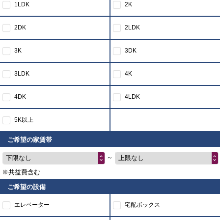
1LDK
2K
2DK
2LDK
3K
3DK
3LDK
4K
4DK
4LDK
5K以上
ご希望の家賃帯
～
下限なし
上限なし
※共益費含む
ご希望の設備
エレベーター
宅配ボックス