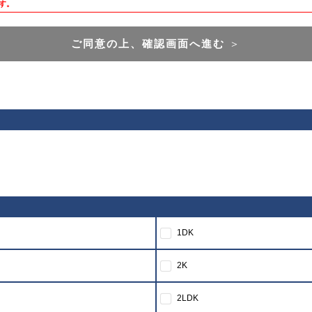
す。
ご同意の上、確認画面へ進む
＞
1DK
2K
2LDK