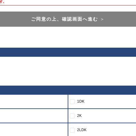
す。
ご同意の上、確認画面へ進む
＞
1DK
2K
2LDK