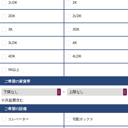
1LDK
2K
2DK
2LDK
3K
3DK
3LDK
4K
4DK
4LDK
5K以上
ご希望の家賃帯
～
下限なし
上限なし
※共益費含む
ご希望の設備
エレベーター
宅配ボックス