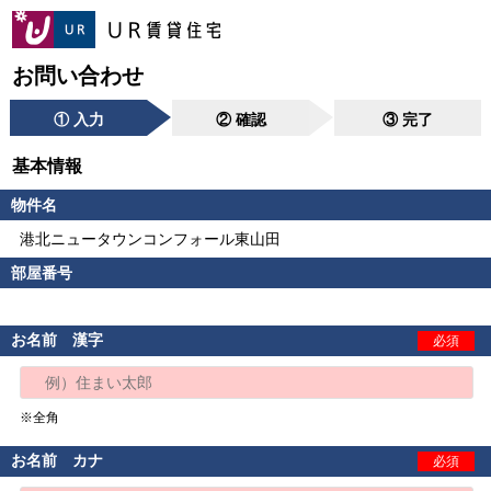
お問い合わせ
① 入力
② 確認
③ 完了
基本情報
物件名
港北ニュータウンコンフォール東山田
部屋番号
お名前 漢字
必須
※全角
お名前 カナ
必須