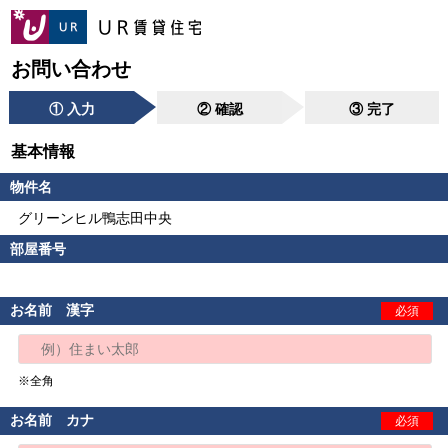
お問い合わせ
① 入力
② 確認
③ 完了
基本情報
物件名
グリーンヒル鴨志田中央
部屋番号
お名前 漢字
必須
※全角
お名前 カナ
必須