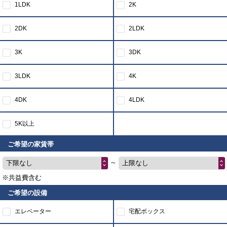
1LDK
2K
2DK
2LDK
3K
3DK
3LDK
4K
4DK
4LDK
5K以上
ご希望の家賃帯
～
下限なし
上限なし
※共益費含む
ご希望の設備
エレベーター
宅配ボックス