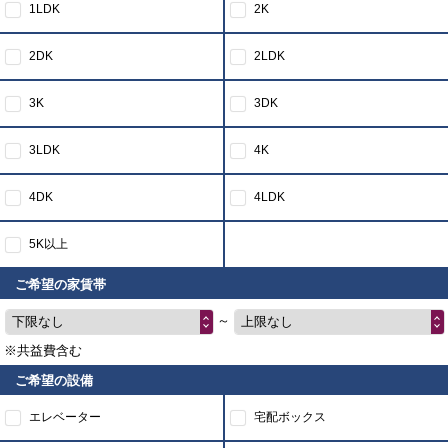
1LDK
2K
2DK
2LDK
3K
3DK
3LDK
4K
4DK
4LDK
5K以上
ご希望の家賃帯
～
下限なし
上限なし
※共益費含む
ご希望の設備
エレベーター
宅配ボックス