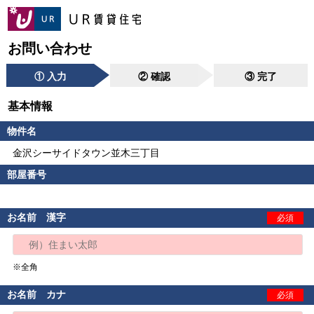
お問い合わせ
① 入力
② 確認
③ 完了
基本情報
物件名
金沢シーサイドタウン並木三丁目
部屋番号
お名前 漢字
必須
※全角
お名前 カナ
必須