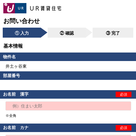
お問い合わせ
① 入力
② 確認
③ 完了
基本情報
物件名
井土ヶ谷東
部屋番号
お名前 漢字
必須
※全角
お名前 カナ
必須