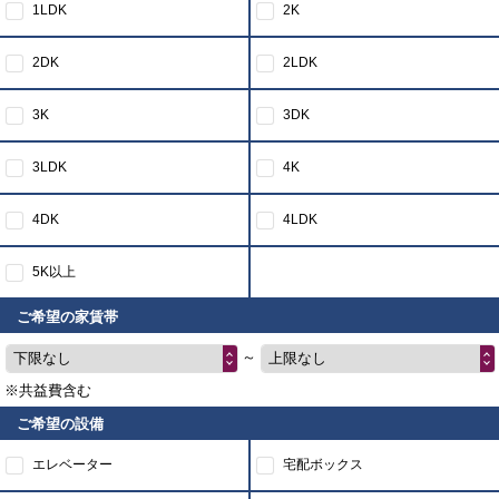
1LDK
2K
2DK
2LDK
3K
3DK
3LDK
4K
4DK
4LDK
5K以上
ご希望の家賃帯
～
下限なし
上限なし
※共益費含む
ご希望の設備
エレベーター
宅配ボックス