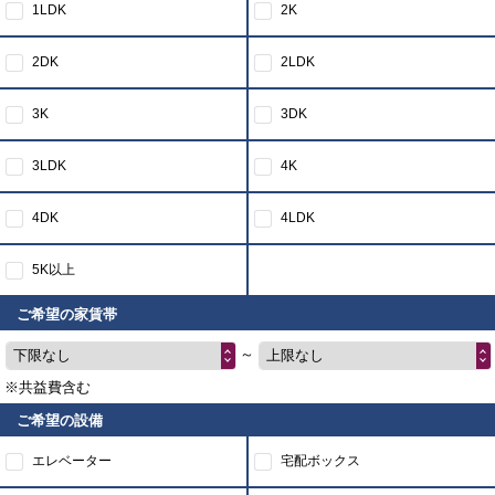
1LDK
2K
2DK
2LDK
3K
3DK
3LDK
4K
4DK
4LDK
5K以上
ご希望の家賃帯
～
下限なし
上限なし
※共益費含む
ご希望の設備
エレベーター
宅配ボックス