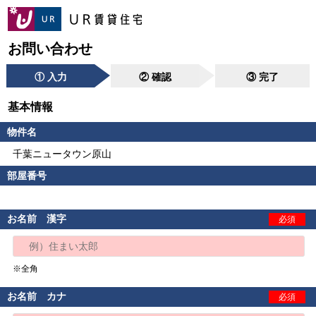
お問い合わせ
① 入力
② 確認
③ 完了
基本情報
物件名
千葉ニュータウン原山
部屋番号
お名前 漢字
必須
※全角
お名前 カナ
必須