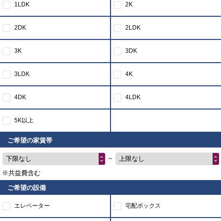
1LDK
2K
2DK
2LDK
3K
3DK
3LDK
4K
4DK
4LDK
5K以上
ご希望の家賃帯
～
下限なし
上限なし
※共益費含む
ご希望の設備
エレベーター
宅配ボックス