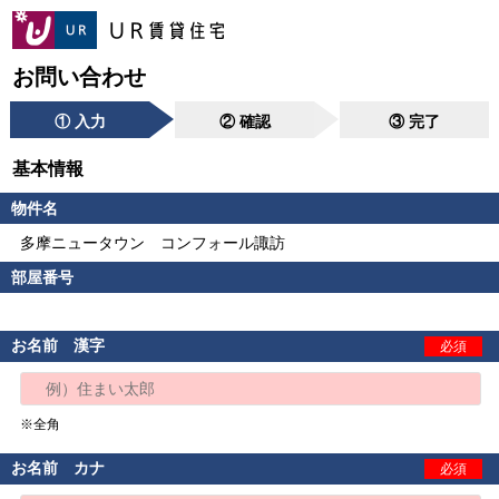
お問い合わせ
① 入力
② 確認
③ 完了
基本情報
物件名
多摩ニュータウン コンフォール諏訪
部屋番号
お名前 漢字
必須
※全角
お名前 カナ
必須