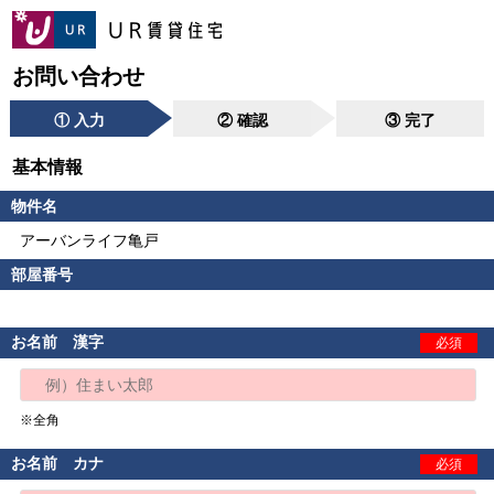
お問い合わせ
① 入力
② 確認
③ 完了
基本情報
物件名
アーバンライフ亀戸
部屋番号
お名前 漢字
必須
※全角
お名前 カナ
必須