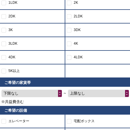
1LDK
2K
2DK
2LDK
3K
3DK
3LDK
4K
4DK
4LDK
5K以上
ご希望の家賃帯
～
下限なし
上限なし
※共益費含む
ご希望の設備
エレベーター
宅配ボックス