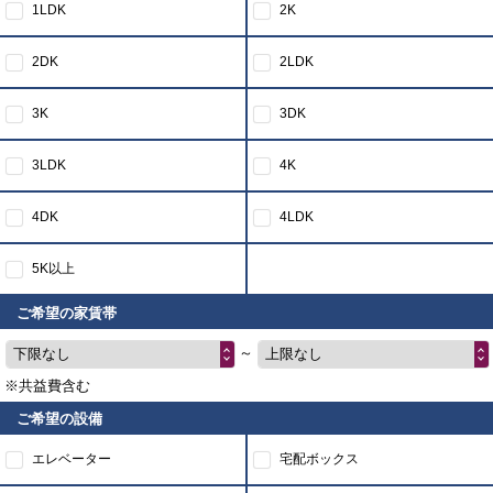
1LDK
2K
2DK
2LDK
3K
3DK
3LDK
4K
4DK
4LDK
5K以上
ご希望の家賃帯
～
下限なし
上限なし
※共益費含む
ご希望の設備
エレベーター
宅配ボックス