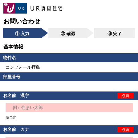
お問い合わせ
① 入力
② 確認
③ 完了
基本情報
物件名
コンフォール拝島
部屋番号
お名前 漢字
必須
※全角
お名前 カナ
必須