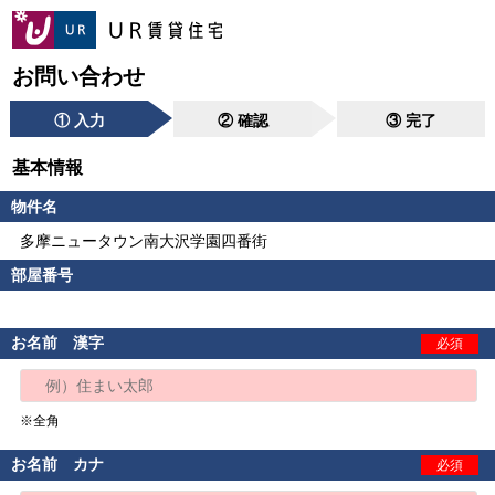
お問い合わせ
① 入力
② 確認
③ 完了
基本情報
物件名
多摩ニュータウン南大沢学園四番街
部屋番号
お名前 漢字
必須
※全角
お名前 カナ
必須