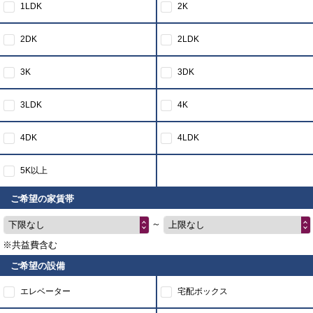
1LDK
2K
2DK
2LDK
3K
3DK
3LDK
4K
4DK
4LDK
5K以上
ご希望の家賃帯
～
下限なし
上限なし
※共益費含む
ご希望の設備
エレベーター
宅配ボックス