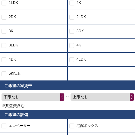
1LDK
2K
2DK
2LDK
3K
3DK
3LDK
4K
4DK
4LDK
5K以上
ご希望の家賃帯
～
下限なし
上限なし
※共益費含む
ご希望の設備
エレベーター
宅配ボックス