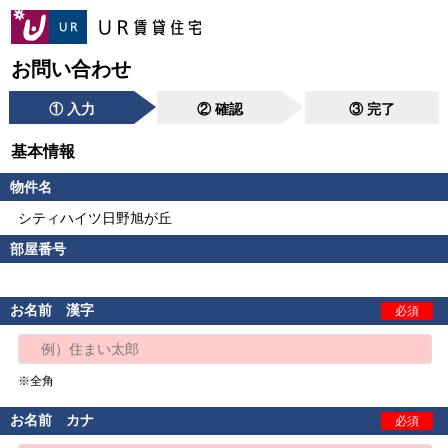
お問い合わせ
① 入力
② 確認
③ 完了
基本情報
物件名
シティハイツ日野旭が丘
部屋番号
お名前 漢字
必須
※全角
お名前 カナ
必須