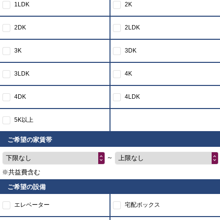
1LDK
2K
2DK
2LDK
3K
3DK
3LDK
4K
4DK
4LDK
5K以上
ご希望の家賃帯
～
下限なし
上限なし
※共益費含む
ご希望の設備
エレベーター
宅配ボックス