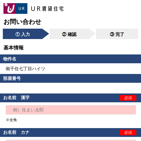
お問い合わせ
① 入力
② 確認
③ 完了
基本情報
物件名
南千住七丁目ハイツ
部屋番号
お名前 漢字
必須
※全角
お名前 カナ
必須