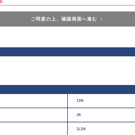
す。
ご同意の上、確認画面へ進む
＞
1DK
2K
2LDK