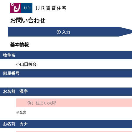
お問い合わせ
① 入力
基本情報
物件名
小山田桜台
部屋番号
お名前 漢字
※全角
お名前 カナ