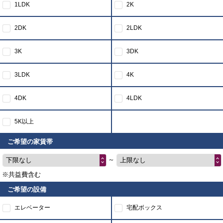
1LDK
2K
2DK
2LDK
3K
3DK
3LDK
4K
4DK
4LDK
5K以上
ご希望の家賃帯
～
下限なし
上限なし
※共益費含む
ご希望の設備
エレベーター
宅配ボックス