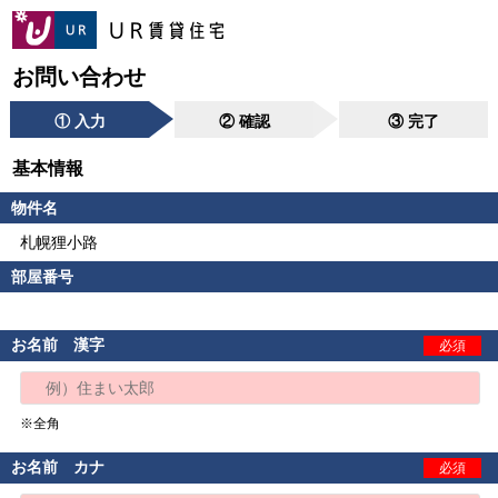
お問い合わせ
① 入力
② 確認
③ 完了
基本情報
物件名
札幌狸小路
部屋番号
お名前 漢字
必須
※全角
お名前 カナ
必須