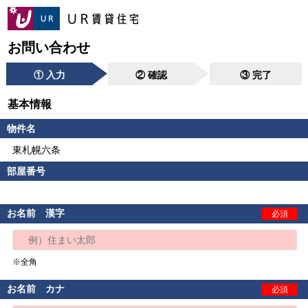
お問い合わせ
① 入力
② 確認
③ 完了
基本情報
物件名
東札幌六条
部屋番号
お名前 漢字
必須
※全角
お名前 カナ
必須