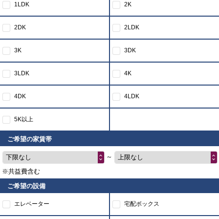
1LDK
2K
2DK
2LDK
3K
3DK
3LDK
4K
4DK
4LDK
5K以上
ご希望の家賃帯
～
下限なし
上限なし
※共益費含む
ご希望の設備
エレベーター
宅配ボックス