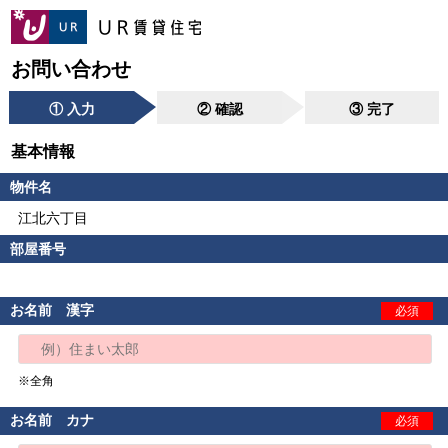
お問い合わせ
① 入力
② 確認
③ 完了
基本情報
物件名
江北六丁目
部屋番号
お名前 漢字
必須
※全角
お名前 カナ
必須