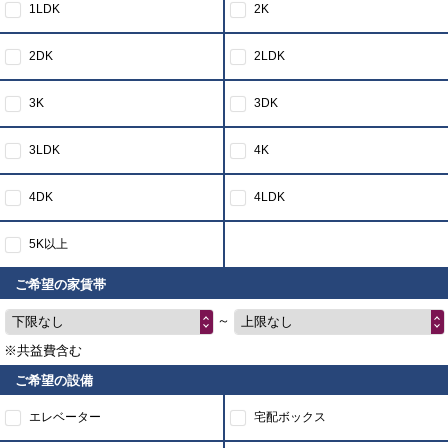
1LDK
2K
2DK
2LDK
3K
3DK
3LDK
4K
4DK
4LDK
5K以上
ご希望の家賃帯
～
下限なし
上限なし
※共益費含む
ご希望の設備
エレベーター
宅配ボックス