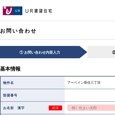
[こ
[こ
[こ
ペ
こ
こ
こ
ー
か
か
か
ジ
ら
ら
ら
の
メ
本
ヘ
先
お問い合わせ
イ
文
ッ
頭
ン
で
ダ
へ
コ
す。]
で
ン
す。]
テ
① お問い合わせ内容入力
ン
ツ
で
基本情報
す。]
アーベイン長住三丁目
物件名
部屋番号
お名前 漢字
必須