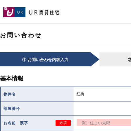
[こ
[こ
[こ
ペ
こ
こ
こ
ー
か
か
か
ジ
ら
ら
ら
の
メ
本
ヘ
先
お問い合わせ
イ
文
ッ
頭
ン
で
ダ
へ
コ
す。]
で
ン
す。]
テ
① お問い合わせ内容入力
ン
ツ
で
基本情報
す。]
紅梅
物件名
部屋番号
お名前 漢字
必須