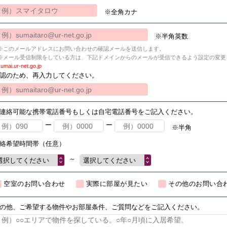
※全角カナ
※半角英数
※このメールアドレスにお問い合わせの確認メールを送信します。
※メール受信制限をしている方は、下記ドメインからのメールが受信できるよう設定の変更
umai.ur-net.go.jp
認のため、再入力してください。
連絡可能な携帯電話番号もしくは自宅電話番号をご記入ください。
ー
ー
※半角
絡希望時間帯（任意）
～
選択してください
選択してください
空室のお問い合わせ
実際に部屋が見たい
その他のお問い合
の他、ご希望する物件やお部屋条件、ご質問などをご記入ください。