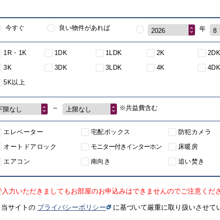
今すぐ
良い物件があれば
年
2026
8
1R・1K
1DK
1LDK
2K
2D
3K
3DK
3LDK
4K
4D
5K以上
～
※共益費含む
下限なし
上限なし
エレベーター
宅配ボックス
防犯カメラ
オートドアロック
モニター付きインターホン
床暖房
エアコン
南向き
追い焚き
で入力いただきましてもお部屋のお申込みはできませんのでご注意くだ
、当サイトの
プライバシーポリシー
に基づいて厳重に取り扱いさせて