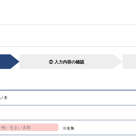
② 入力内容の確認
ノ木
※全角