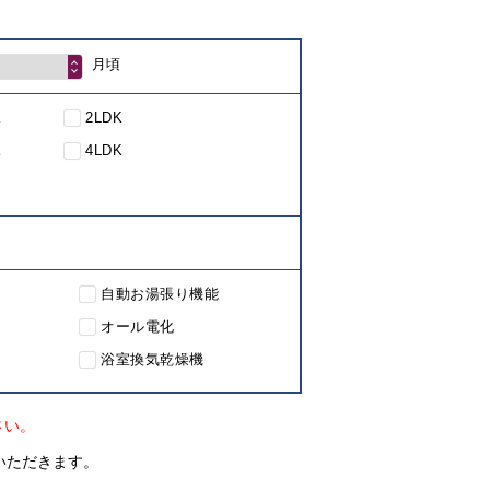
月頃
K
2LDK
K
4LDK
自動お湯張り機能
オール電化
浴室換気乾燥機
さい。
いただきます。