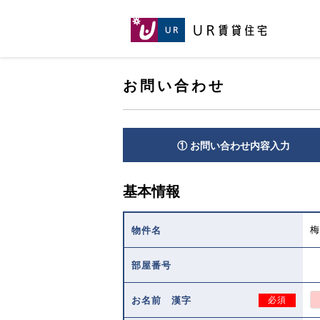
[こ
[こ
[こ
ペ
こ
こ
こ
ー
か
か
か
ジ
ら
ら
ら
の
メ
本
ヘ
先
イ
お問い合わせ
文
ッ
頭
ン
で
ダ
へ
コ
す。]
で
ン
す。]
テ
① お問い合わせ内容入力
ン
ツ
で
基本情報
す。]
梅
物件名
部屋番号
お名前 漢字
必須