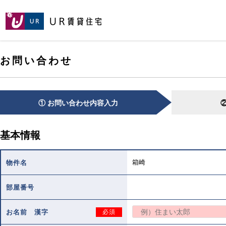
[こ
[こ
[こ
ペ
こ
こ
こ
ー
か
か
か
ジ
ら
ら
ら
の
メ
本
ヘ
先
お問い合わせ
イ
文
ッ
頭
ン
で
ダ
へ
コ
す。]
で
ン
す。]
テ
① お問い合わせ内容入力
ン
ツ
で
基本情報
す。]
箱崎
物件名
部屋番号
お名前 漢字
必須