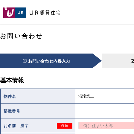
[こ
[こ
[こ
ペ
こ
こ
こ
ー
か
か
か
ジ
ら
ら
ら
の
メ
本
ヘ
先
お問い合わせ
イ
文
ッ
頭
ン
で
ダ
へ
コ
す。]
で
ン
す。]
テ
① お問い合わせ内容入力
ン
ツ
で
基本情報
す。]
清滝第二
物件名
部屋番号
お名前 漢字
必須