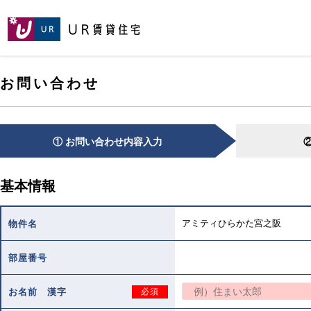
[こ
[こ
[こ
ペ
こ
こ
こ
ー
か
か
か
ジ
ら
ら
ら
の
メ
本
ヘ
先
お問い合わせ
イ
文
ッ
頭
ン
で
ダ
へ
コ
す。]
で
ン
す。]
テ
① お問い合わせ内容入力
ン
ツ
で
基本情報
す。]
アミティひらかた宮之阪
物件名
部屋番号
お名前 漢字
必須