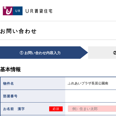
[こ
[こ
[こ
ペ
こ
こ
こ
ー
か
か
か
ジ
ら
ら
ら
の
メ
本
ヘ
先
お問い合わせ
イ
文
ッ
頭
ン
で
ダ
へ
コ
す。]
で
ン
す。]
テ
① お問い合わせ内容入力
ン
ツ
で
基本情報
す。]
ふれあいプラザ長居公園南
物件名
部屋番号
お名前 漢字
必須