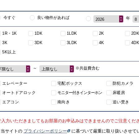
今すぐ
良い物件があれば
年
2026
8
1R・1K
1DK
1LDK
2K
2D
3K
3DK
3LDK
4K
4D
5K以上
～
※共益費含む
下限なし
上限なし
エレベーター
宅配ボックス
防犯カメラ
オートドアロック
モニター付きインターホン
床暖房
エアコン
南向き
追い焚き
で入力いただきましてもお部屋のお申込みはできませんのでご注意くだ
、当サイトの
プライバシーポリシー
に基づいて厳重に取り扱いさせて