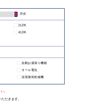
月頃
K
2LDK
K
4LDK
自動お湯張り機能
オール電化
浴室換気乾燥機
さい。
いただきます。