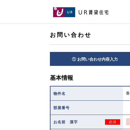
[こ
[こ
[こ
ペ
こ
こ
こ
ー
か
か
か
ジ
ら
ら
ら
の
メ
本
ヘ
先
イ
お問い合わせ
文
ッ
頭
ン
で
ダ
へ
コ
す。]
で
ン
す。]
テ
① お問い合わせ内容入力
ン
ツ
で
基本情報
す。]
香
物件名
部屋番号
お名前 漢字
必須