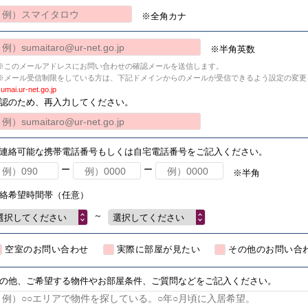
※全角カナ
※半角英数
※このメールアドレスにお問い合わせの確認メールを送信します。
※メール受信制限をしている方は、下記ドメインからのメールが受信できるよう設定の変更
umai.ur-net.go.jp
認のため、再入力してください。
連絡可能な携帯電話番号もしくは自宅電話番号をご記入ください。
ー
ー
※半角
絡希望時間帯（任意）
～
選択してください
選択してください
空室のお問い合わせ
実際に部屋が見たい
その他のお問い合
の他、ご希望する物件やお部屋条件、ご質問などをご記入ください。