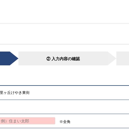
② 入力内容の確認
里ヶ丘けやき東街
※全角