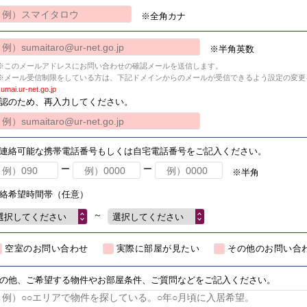
※全角カナ
※半角英数
※このメールアドレスにお問い合わせの確認メールを送信します。
※メール受信制限をしている方は、下記ドメインからのメールが受信できるよう設定の変更
umai.ur-net.go.jp
認のため、再入力してください。
連絡可能な携帯電話番号もしくは自宅電話番号をご記入ください。
ー
ー
※半角
絡希望時間帯（任意）
～
選択してください
選択してください
空室のお問い合わせ
実際に部屋が見たい
その他のお問い合
の他、ご希望する物件やお部屋条件、ご質問などをご記入ください。