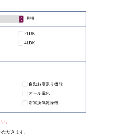
月頃
K
2LDK
K
4LDK
自動お湯張り機能
オール電化
浴室換気乾燥機
さい。
いただきます。