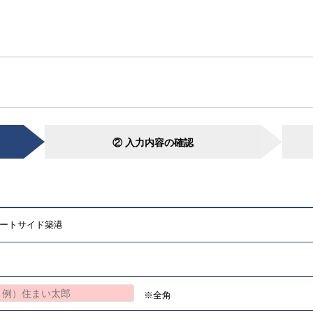
② 入力内容の確認
ートサイド築港
※全角