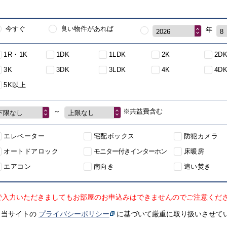
今すぐ
良い物件があれば
年
2026
8
1R・1K
1DK
1LDK
2K
2D
3K
3DK
3LDK
4K
4D
5K以上
～
※共益費含む
下限なし
上限なし
エレベーター
宅配ボックス
防犯カメラ
オートドアロック
モニター付きインターホン
床暖房
エアコン
南向き
追い焚き
で入力いただきましてもお部屋のお申込みはできませんのでご注意くだ
、当サイトの
プライバシーポリシー
に基づいて厳重に取り扱いさせて