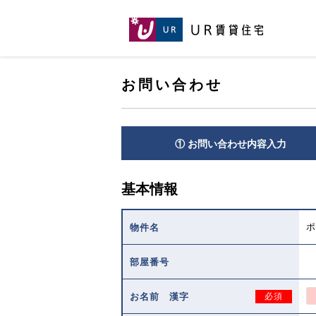
[こ
[こ
[こ
ペ
こ
こ
こ
ー
か
か
か
ジ
ら
ら
ら
の
メ
本
ヘ
先
イ
お問い合わせ
文
ッ
頭
ン
で
ダ
へ
コ
す。]
で
ン
す。]
テ
① お問い合わせ内容入力
ン
ツ
で
基本情報
す。]
ポ
物件名
部屋番号
お名前 漢字
必須