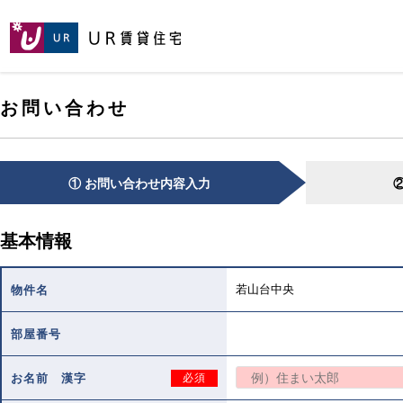
[こ
[こ
[こ
ペ
こ
こ
こ
ー
か
か
か
ジ
ら
ら
ら
の
メ
本
ヘ
先
お問い合わせ
イ
文
ッ
頭
ン
で
ダ
へ
コ
す。]
で
ン
す。]
テ
① お問い合わせ内容入力
ン
ツ
で
基本情報
す。]
若山台中央
物件名
部屋番号
お名前 漢字
必須