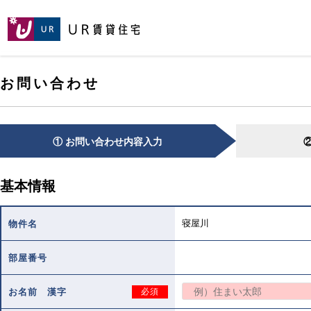
[こ
[こ
[こ
ペ
こ
こ
こ
ー
か
か
か
ジ
ら
ら
ら
の
メ
本
ヘ
先
お問い合わせ
イ
文
ッ
頭
ン
で
ダ
へ
コ
す。]
で
ン
す。]
テ
① お問い合わせ内容入力
ン
ツ
で
基本情報
す。]
寝屋川
物件名
部屋番号
お名前 漢字
必須