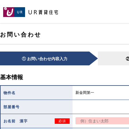
[こ
[こ
[こ
ペ
こ
こ
こ
ー
か
か
か
ジ
ら
ら
ら
の
メ
本
ヘ
先
お問い合わせ
イ
文
ッ
頭
ン
で
ダ
へ
コ
す。]
で
ン
す。]
テ
① お問い合わせ内容入力
ン
ツ
で
基本情報
す。]
新金岡第一
物件名
部屋番号
お名前 漢字
必須