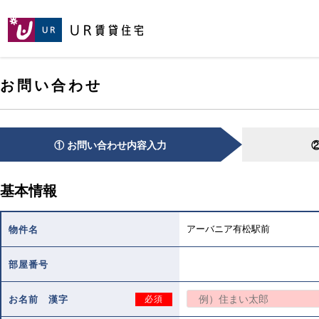
[こ
[こ
[こ
ペ
こ
こ
こ
ー
か
か
か
ジ
ら
ら
ら
の
メ
本
ヘ
先
お問い合わせ
イ
文
ッ
頭
ン
で
ダ
へ
コ
す。]
で
ン
す。]
テ
① お問い合わせ内容入力
ン
ツ
で
基本情報
す。]
アーバニア有松駅前
物件名
部屋番号
お名前 漢字
必須