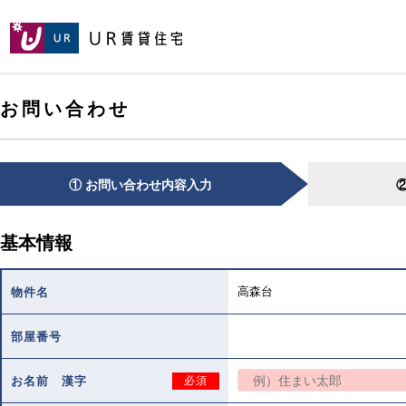
[こ
[こ
[こ
ペ
こ
こ
こ
ー
か
か
か
ジ
ら
ら
ら
の
メ
本
ヘ
先
お問い合わせ
イ
文
ッ
頭
ン
で
ダ
へ
コ
す。]
で
ン
す。]
テ
① お問い合わせ内容入力
ン
ツ
で
基本情報
す。]
高森台
物件名
部屋番号
お名前 漢字
必須