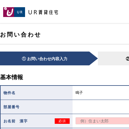
[こ
[こ
[こ
ペ
こ
こ
こ
ー
か
か
か
ジ
ら
ら
ら
の
メ
本
ヘ
先
お問い合わせ
イ
文
ッ
頭
ン
で
ダ
へ
コ
す。]
で
ン
す。]
テ
① お問い合わせ内容入力
ン
ツ
で
基本情報
す。]
鳴子
物件名
部屋番号
お名前 漢字
必須