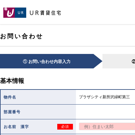
[こ
[こ
[こ
ペ
こ
こ
こ
ー
か
か
か
ジ
ら
ら
ら
の
メ
本
ヘ
先
お問い合わせ
イ
文
ッ
頭
ン
で
ダ
へ
コ
す。]
で
ン
す。]
テ
① お問い合わせ内容入力
ン
ツ
で
基本情報
す。]
プラザシティ新所沢緑町第三
物件名
部屋番号
お名前 漢字
必須