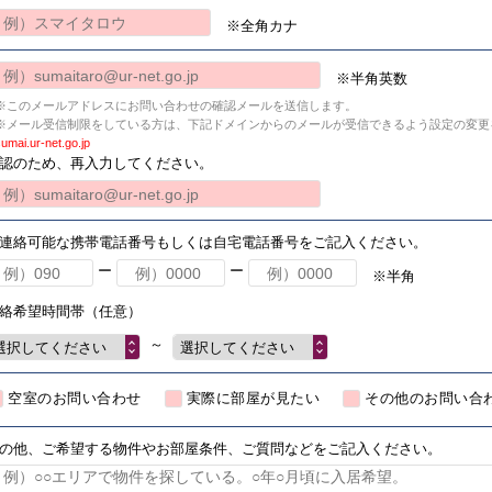
※全角カナ
※半角英数
※このメールアドレスにお問い合わせの確認メールを送信します。
※メール受信制限をしている方は、下記ドメインからのメールが受信できるよう設定の変更
umai.ur-net.go.jp
認のため、再入力してください。
連絡可能な携帯電話番号もしくは自宅電話番号をご記入ください。
ー
ー
※半角
絡希望時間帯（任意）
～
選択してください
選択してください
空室のお問い合わせ
実際に部屋が見たい
その他のお問い合
の他、ご希望する物件やお部屋条件、ご質問などをご記入ください。