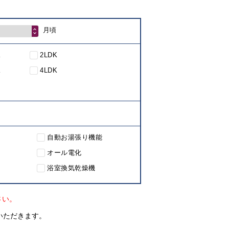
月頃
K
2LDK
K
4LDK
自動お湯張り機能
オール電化
浴室換気乾燥機
さい。
いただきます。