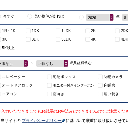
今すぐ
良い物件があれば
年
2026
8
1R・1K
1DK
1LDK
2K
2D
3K
3DK
3LDK
4K
4D
5K以上
～
※共益費含む
下限なし
上限なし
エレベーター
宅配ボックス
防犯カメラ
オートドアロック
モニター付きインターホン
床暖房
エアコン
南向き
追い焚き
で入力いただきましてもお部屋のお申込みはできませんのでご注意くだ
、当サイトの
プライバシーポリシー
に基づいて厳重に取り扱いさせて