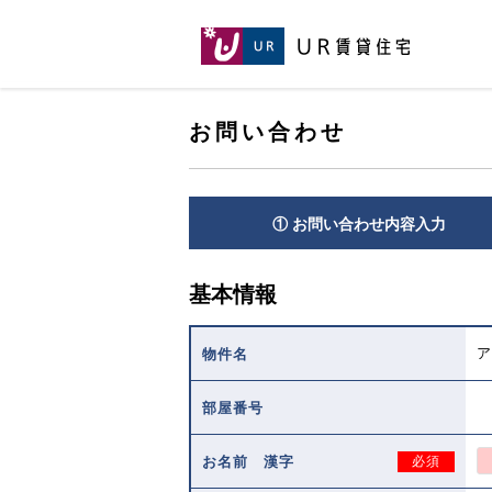
[こ
[こ
[こ
ペ
こ
こ
こ
ー
か
か
か
ジ
ら
ら
ら
の
メ
本
ヘ
先
イ
お問い合わせ
文
ッ
頭
ン
で
ダ
へ
コ
す。]
で
ン
す。]
テ
① お問い合わせ内容入力
ン
ツ
で
基本情報
す。]
ア
物件名
部屋番号
お名前 漢字
必須