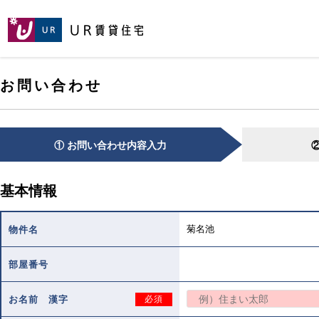
[こ
[こ
[こ
ペ
こ
こ
こ
ー
か
か
か
ジ
ら
ら
ら
の
メ
本
ヘ
先
お問い合わせ
イ
文
ッ
頭
ン
で
ダ
へ
コ
す。]
で
ン
す。]
テ
① お問い合わせ内容入力
ン
ツ
で
基本情報
す。]
菊名池
物件名
部屋番号
お名前 漢字
必須