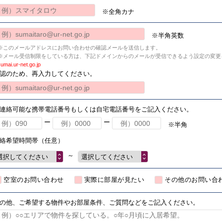
※全角カナ
※半角英数
※このメールアドレスにお問い合わせの確認メールを送信します。
※メール受信制限をしている方は、下記ドメインからのメールが受信できるよう設定の変更
umai.ur-net.go.jp
認のため、再入力してください。
連絡可能な携帯電話番号もしくは自宅電話番号をご記入ください。
ー
ー
※半角
絡希望時間帯（任意）
～
選択してください
選択してください
空室のお問い合わせ
実際に部屋が見たい
その他のお問い合
の他、ご希望する物件やお部屋条件、ご質問などをご記入ください。