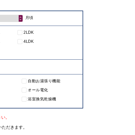
月頃
K
2LDK
K
4LDK
自動お湯張り機能
オール電化
浴室換気乾燥機
さい。
いただきます。