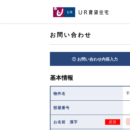
[こ
[こ
[こ
ペ
こ
こ
こ
ー
か
か
か
ジ
ら
ら
ら
の
メ
本
ヘ
先
イ
お問い合わせ
文
ッ
頭
ン
で
ダ
へ
コ
す。]
で
ン
す。]
テ
① お問い合わせ内容入力
ン
ツ
で
基本情報
す。]
千
物件名
部屋番号
お名前 漢字
必須