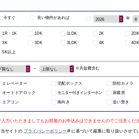
今すぐ
良い物件があれば
年
2026
8
1R・1K
1DK
1LDK
2K
2D
3K
3DK
3LDK
4K
4D
5K以上
～
※共益費含む
下限なし
上限なし
エレベーター
宅配ボックス
防犯カメラ
オートドアロック
モニター付きインターホン
床暖房
エアコン
南向き
追い焚き
で入力いただきましてもお部屋のお申込みはできませんのでご注意くだ
、当サイトの
プライバシーポリシー
に基づいて厳重に取り扱いさせて